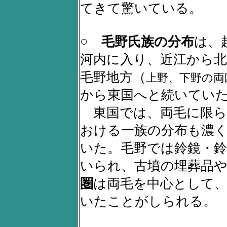
てきて驚いている。
○
毛野氏族の分布
は、
河内に入り、近江から北
毛野地方（
上野、下野の両
から東国へと続いてい
東国では、両毛に限ら
おける一族の分布も濃
いた。毛野では鈴鏡・
いられ、古墳の埋葬品
圏
は両毛を中心として、
いたことがしられる。