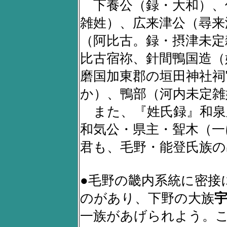
下養公（録・大和）、
雑姓）、広来津公（尋来
（阿比古。録・摂津未定
比古宿祢、針間鴨国造（
磨国加東郡の垣田神社祠
か）、鴨部（河内未定雑
また、『姓氏録』和泉
和気公・県主・聟木（一
君も、毛野・能登氏族の
●毛野の畿内系統に密接
のがあり、下野の大族
一族があげられよう。