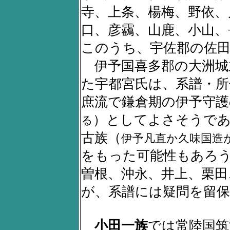
寺、上条、楊梅、野依、
口、彦靏、山鹿、小山、
このうち、宇佐郡の佐
伊予国喜多郡の大洲城
た宇都宮氏は、系譜・
庶流で鎌倉期の伊予守護
）としてよさそうであ
る
古族（
伊予凡直か久味国造
をもった可能性もあろ
曽根、沖永、井上、栗田
が、系譜には疑問を留保
小田一族
では常陸国筑