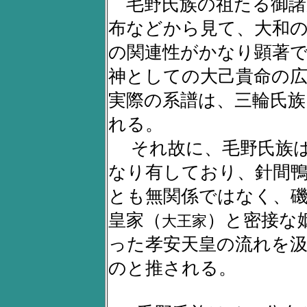
毛野氏族の祖たる御諸
布などから見て、大和
の関連性がかなり顕著
神としての大己貴命の
実際の系譜は、三輪氏族
れる。
それ故に、毛野氏族は
なり有しており、針間
とも無関係ではなく、
皇家（
）と密接な
大王家
った孝安天皇の流れを
のと推される。