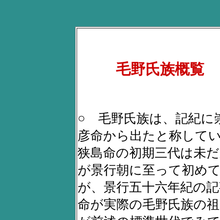
毛野氏族概覧
○ 毛野氏族は、記紀に
彦命から出たと称してい
狭島命の初期三代は未だ
が景行朝に至って初め
が、景行五十六年紀の
命が実際の毛野氏族の