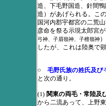
造、下毛野国造、針間鴨
造）があげられる。こ
国河内郡宇都宮の二荒山
彦命を祭る示現太郎宮
弓神、子眉嶺神、子檀嶺神
したが、これは陸奥で
○
毛野氏族の姓氏及び
と次の通り。
(1)
関東の両毛・常陸及
から二流あって、上野