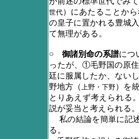
が前述の標準世代でみて
）にあたることから
世代
の皇子に置かれる豊城
て無理がある。
○
御諸別命の系譜
につ
ったが、①毛野国の原住
廷に服属したか、ない
野地方（
）を
上野・下野
とりあえず考えられる
説が妥当と考えられる
私の結論を簡単に記述
る。