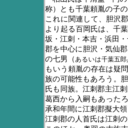
称）とも千葉頼胤の子の
これに関連して、胆沢郡
より起る百岡氏は、千
坂・江刺・本吉・浜田・
郡を中心に胆沢・気仙郡
の七男（
あるいは千葉五郎
もいう頼胤の存在は疑
族の可能性もあろう。胆
氏も同族。江刺郡主江刺
葛西から入嗣もあった
承和年間に江刺郡擬大領
江刺郡の人首氏は江刺の