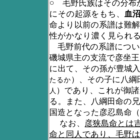
○ 毛野氏族はその分布
にその起源をもち、
血
命より以前の系譜は難
性がかなり濃く見られ
毛野前代の系譜につい
磯城県主の支流で彦坐王
に出て、その孫が豊城入
）、その子に八綱
たるか
）であり、これが御諸
人
る。また、八綱田命の兄
国造となった彦忍島命（
なお、
彦狭島命とは
命と同人であり、毛野