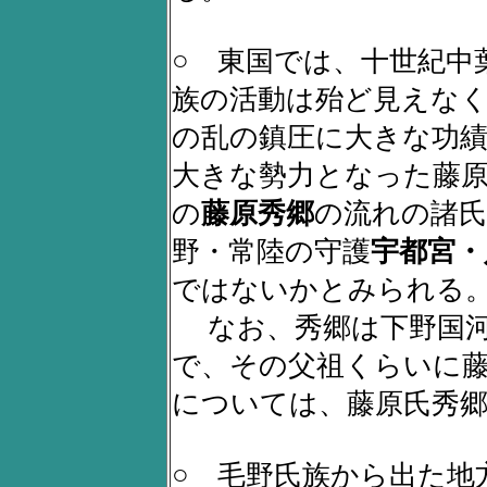
○ 東国では、十世紀中
族の活動は殆ど見えな
の乱の鎮圧に大きな功
大きな勢力となった藤原
の
藤原秀郷
の流れの諸氏
野・常陸の守護
宇都宮・
ではないかとみられる
なお、秀郷は下野国河
で、その父祖くらいに
については、藤原氏秀
○ 毛野氏族から出た地