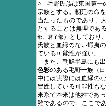
○ 毛野氏族は東国第一
宗族とする。朝廷の命
当たったものであり、
とすることは無理であ
）としており
部、君子部
氏族と血縁のない蝦夷
ている可能性が強い。
また、朝鮮半島にも出
色彩
のある毛野一族（
田
中には実際には血縁のな
冒姓している可能性も
来系で本来は他姓であ
難であるので、ここで