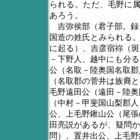
られる。ただ、毛野に
あろう。
吉弥侯部（君子部。録
国造の姓氏とみられる。
に起る）、吉彦宿祢（斑
－下野人、越中にも分る
公（名取－陸奥国名取郡
（名取郡の菅井は族裔と
毛野遠田公（遠田－陸奥
（中村－甲斐国山梨郡人
公、上毛野鍬山公（尾張
田亮説があるが、疑問
問）、置井出公、上毛野