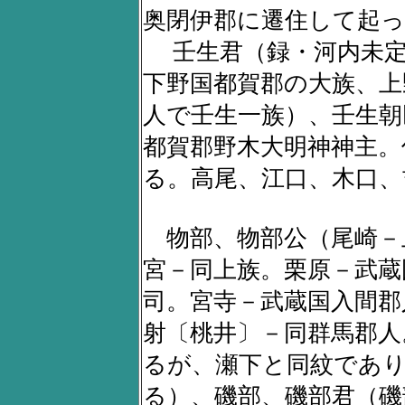
奥閉伊郡に遷住して起っ
壬生君（録・河内未定
下野国都賀郡の大族、上
人で壬生一族）、壬生朝
都賀郡野木大明神神主。
る。高尾、江口、木口、
物部、物部公（尾崎－
宮－同上族。栗原－武蔵
司。宮寺－武蔵国入間郡
射〔桃井〕－同群馬郡人
るが、瀬下と同紋であり
る）、磯部、磯部君（磯