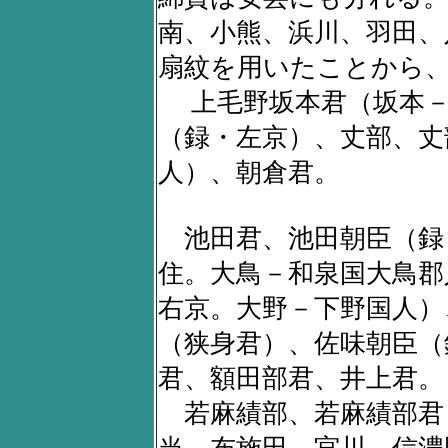
南、小熊、浜川、羽田、
扇紋を用いたことから
上毛野坂本君（坂本－
（録・左京）、丈部、丈
人）、朝倉君。
池田君、池田朝臣（録
住。大鳥－和泉国大鳥郡
右京。大野－下野国人）
（狭身君）、佐味朝臣（
君、額田部君、井上君。
若麻績部、若麻績部君
当。布施田、宮川－信濃