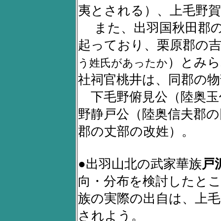
夷とされる）、上毛野賀
また、出羽国秋田郡の
起っており、栗原郡の吉
）とみら
う姓氏があったか
社祠官桃井は、同郡の物
下毛野俯見公（陸奥玉
野静戸公（陸奥信夫郡の
郡の丈部の改姓）。
●出羽山北の武家華族
戸
向・分布を検討したと
族の実際の出自は、上
されよう。