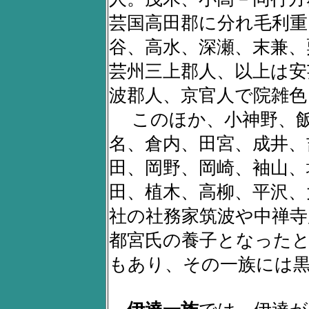
芸国高田郡に分れ毛利重
谷、高水、深瀬、末兼、
芸州三上郡人、以上は安
波郡人、京官人で院雑色
このほか、小神野、飯
名、倉内、田宮、成井、
田、岡野、岡崎、袖山、
田、植木、高柳、平沢、
社の社務家筑波や中禅寺
都宮氏の養子となった
もあり、その一族には