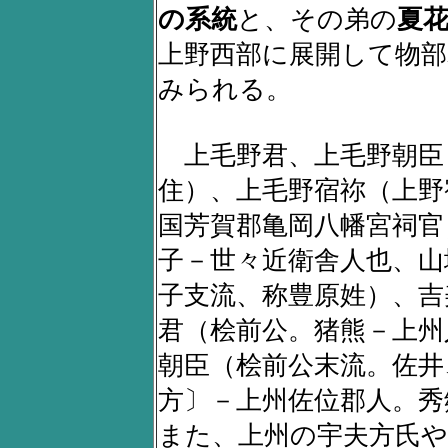
の系統
と、その弟の
夏
上野西部に展開して物部
みられる。
上毛野君、上毛野朝臣
住）、上毛野宿祢（上野
国芳賀郡亀岡八幡宮祠官
子－世々近衛舎人也、山
子支流、称豊原姓）、吉
君（桧前公。猪熊－上州
朝臣（桧前公末流。佐井
方〕－上州佐位郡人。秀
また、上州の宇夫方氏や