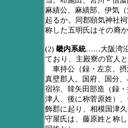
麻績公、麻績部、伊気（
起るか。同郡頤気神社祠
称した五明氏はその裔
(2)
畿内系統
……大阪湾
ており、主殿寮の官人
車持公（録・左京、摂
真壁郡人。国府、国分、
宿祢、韓矢田部造（録・
津人、後に称菅原姓）、
飾郡に起り、相模国津久
守屋氏は、藤原姓と称し