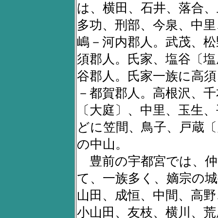
は、横田、石井、落合、
多功、刑部、今泉、中里
嶋－河内郡人。武茂、松
須郡人。氏家、塩谷〔塩
谷郡人。氏家一族に高須
－都賀郡人。高根沢、千
〔大庭〕、中里、玉生、
どに笠間、鳥子、戸蔵〔
の中山。
豊前の宇都宮では、仲
て、一族多く、嫡宗の城
山田、成恒、中間、高野
小山田、友枝、横川、荒