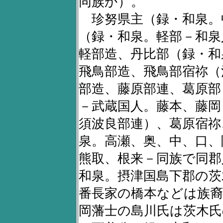
同族か）。
珍努県主（録・和泉。
（録・和泉。軽部－和泉
軽部造、丹比部（録・和
飛鳥部造、飛鳥部宿祢（
部造、藤原部連、葛原部
－武蔵国人。藤本、藤岡
須波良部連）、葛原宿祢
泉。高瀬、奥、中、口、
熊取、根来－同族で同郡
和泉。摂津国島下郡の茨
番長家の橋本などは族
岡藩士の島川氏は茨木氏