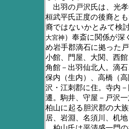
出羽の戸沢氏は、光孝
桓武平氏正度の後裔とも
裔ではないかとみて検
）奉斎に関係が深
大宮神
め岩手郡滴石に拠った戸
小館、門屋、大関、西館
角館－出羽仙北人。滴石
保内（生内）、高橋（高
沢・江刺郡に住。寺内－
遷。駒井、守屋－戸沢一
柏山に起る胆沢郡の大族
居、岩淵、名須川、机地
柏山氏は平清盛一門の