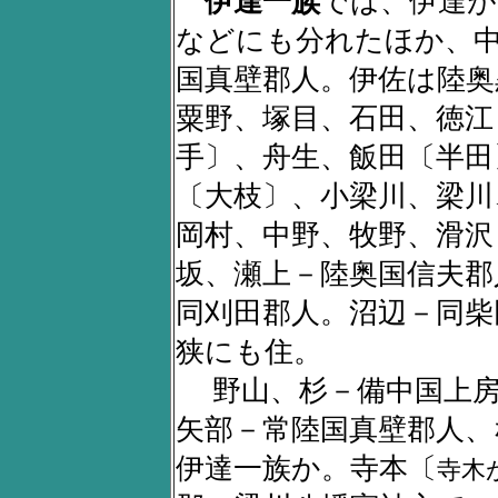
伊達一族
では、伊達が
などにも分れたほか、中
国真壁郡人。伊佐は陸奥
粟野、塚目、石田、徳江
手〕、舟生、飯田〔半田
〔大枝〕、小梁川、梁川
岡村、中野、牧野、滑沢
坂、瀬上－陸奥国信夫郡
同刈田郡人。沼辺－同柴
狭にも住。
野山、杉－備中国上房
矢部－常陸国真壁郡人、
伊達一族か。寺本〔
寺木