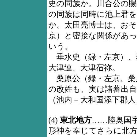
史の同族か。川合公の賜
の同族は同時に池上君
か。太田亮博士は、おそ
京）と密接な関係があ
いう。
垂水史（録・左京）、
大津連、大津宿祢。
桑原公（録・左京。桑
の改姓も、実は諸蕃出自
（池内－大和国添下郡人
(4)
東北地方
……陸奥国
形神を奉じてさらに北