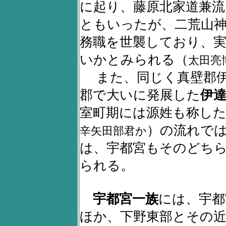
に起り、藤原北家道兼流
ともいったが、二荒山
務職を世襲しており、
いかとみられる（
太田亮
また、同じく真壁郡伊
郡で大いに発展した
伊
室町期には源姓も称し
）の流れで
辛矢田部君か
は、宇都宮もそのどち
られる。
宇都宮一族
には、宇都
ほか、下野東部とその