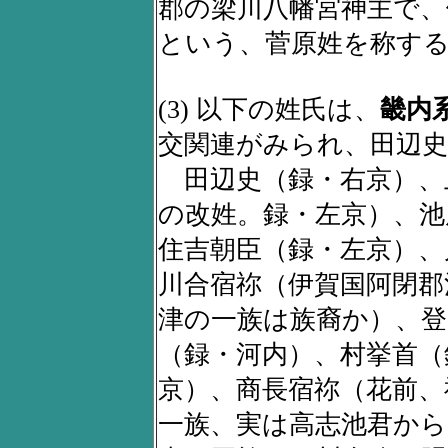
郡の梁川八幡宮神主で、
という、菅原姓を称す
(3) 以下の姓氏は、
畿内
交関連がみられ、田辺
田辺史（録・右京）、
の改姓。録・左京）、池
住吉朝臣（録・左京）、
川合宿祢（伊賀国阿閉郡
津の一族は族裔か）、登
（録・河内）、村挙首（
京）、商長宿祢（花前、
一族、実は高志池君から