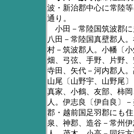
波・新治郡中心に常陸
通り。
小田－常陸国筑波郡に
八田－常陸国真壁郡人。
村－筑波郡人。小幡〔小
畑、弓弦、手野、片野、
寺田、矢代－河内郡人。
山尾〔山野宇、山野尾〕
真家、小鶴、友部、柿岡
人。伊志良〔伊自良〕－
郡・越前国足羽郡にも住
泉、神郡、造谷－常州伊
人。茂木、小高－同行方