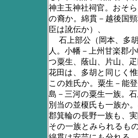
神主玉神社祠官。おそら
の裔か。綿貫－越後国頸
臣は訛伝か）、
石上部公（岡本、多胡
人。小幡－上州甘楽郡小
つ粟生、蔭山、片山、疋
花田は、多胡と同じく惟
この姓氏か。粟生－能登
島－三河の粟生一族。石
別当の並榎氏も一族か。
郡箕輪の長野一族も、実
その一族とみられるも
綿貫は安芸にも分れる