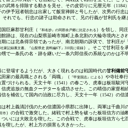
の武将を排除する動きを見せ、その皮切りに元暦元年（1184
子の伊予冠者朝忠は出家して飯室禅師と号したが、次男の行忠
。それでも、行忠の諸子は助命されて、兄の行義が甘利氏を継
国巨麻郡甘利庄（
）を領し、同
『和名抄』の同郡余戸郷に比定される
利館跡は、現在の山梨県韮崎市旭町上条北割の大輪寺境内とさ
後期には北条得宗領であったが、南北朝期の訴状で、甘利庄が
）。そこで甘利荘を
社家記録裏文書。『山梨県史 資料編6下』310頁に収録
の甥で一条氏の名・跡を継いだ一条六郎信長の系統なのかは不
に登場するようだが、大きく現れるのは戦国時代の
甘利備前
武田家の最高職とされる「両職」（
）や寺社奉
『甲斐国志』による
置づけられる。天文十年（1541）の春ごろ、虎泰は板垣駿河
、信虎追放の無血クーデターを成功させた。この晴信の家督相
信を補佐して国内の治政に尽力し、天文十一年（1542）の信
晴信は村上義清討伐のため信濃国小県郡に出陣し、両軍は千曲川
）の合戦で激突した。緒戦で村上勢を破った板垣信方の油
田市
、ついには大敗北を喫した。この合戦で、虎泰は板垣信方ら七
戦を喫したが、村上方の損害も大きかった。