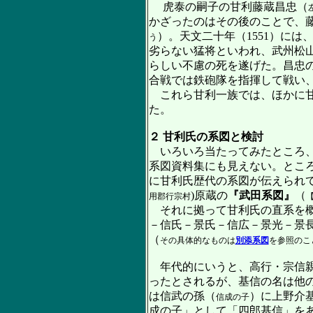
虎泰の嗣子の甘利藤蔵昌忠（
かざったのはその後のことで、
）。天文二十年（1551）に
う
劣らない猛将といわれ、武州松山
らしい不慮の死を遂げた。昌忠
合戦では鉄砲隊を指揮して戦い
これら甘利一族では、ほかに
た。
２ 甘利氏の系図と検討
いろいろ当たってみたところ、
系図資料集にも見えない。とこ
に甘利氏歴代の系図が伝えられ
)原蔵の
『武田系図』
（
用郡行宗村
【
それに拠って甘利氏の直系を概
－信氏－景氏－信広－景光－景
（
その具体的なものは
別添系図
を参照のこ
年代的にいうと、高行・宗信親
ったとされるが、基信の名は他
は信武の孫（
）に上野介
信成の子
成の子」として「四郎基信」を