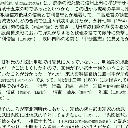
）は、虎泰の戦死後に信州上田に呼び寄せ
左衛門尉。後に信忠に改名
藤蔵十五歳の時であったというから、この辺から虎泰の享年も
は、板垣信方後継の信憲と甘利昌忠とが連署して、二宮造営の勧
城攻めなどの合戦では度々戦功をあげたが、永禄七年（1564
の跡は弟の信康（
）が継ぎ、武田軍鉄砲隊の隊長を務めた
郷左衛門尉
、設楽原決戦において弾丸が尽きると鉄砲を捨てて敵陣に突撃
甘利信恒（
）、次郎四郎の名前も『甲斐国志』に見える
三郎次郎
甘利氏の系図は単独では管見に入っていないし、明治期の系
ろが、そこはよくしたもので、支族が多い武田一族ということ
ていたことが分かった。それが、東大史料編纂所に謄写本が所蔵
）であって、明治廿二年（1889）に採録されて
請求記号】2075-455
略であげると、「行忠－行義－頼高－高行－宗信＝
基
甘利四郎
長－信益（
）－晴吉－藤蔵（
）－利重（
備前守、仕信玄
三郎次郎
左衛門
）。
と
子のころが南北朝時代にあたり、宗信の跡を武田宗家の信武
の武田系図には信武の子として見えない。しかし、『系図総覧
基信をあげ、「相伝十七代」（
）と記さ
十六代は兄で宗家の修理亮信春
あげており、大膳大夫を名乗ったのは信成のほうだから、正し