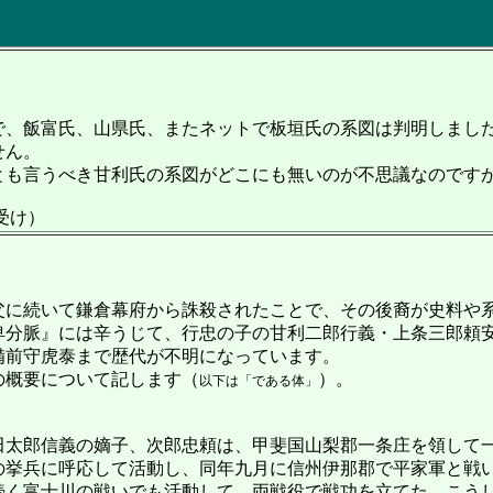
で、飯富氏、山県氏、またネットで板垣氏の系図は判明しまし
せん。
も言うべき甘利氏の系図がどこにも無いのが不思議なのです
4受け）
に続いて鎌倉幕府から誅殺されたことで、その後裔が史料や
卑分脈』には辛うじて、行忠の子の甘利二郎行義・上条三郎頼
備前守虎泰まで歴代が不明になっています。
概要について記します（
）。
以下は「である体」
太郎信義の嫡子、次郎忠頼は、甲斐国山梨郡一条庄を領して
朝の挙兵に呼応して活動し、同年九月に信州伊那郡で平家軍と戦
続く富士川の戦いでも活動して、両戦役で戦功を立てた。こう