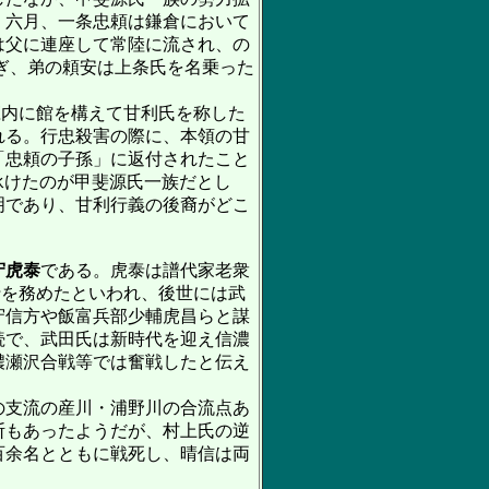
）六月、一条忠頼は鎌倉において
は父に連座して常陸に流され、の
ぎ、弟の頼安は上条氏を名乗った
庄内に館を構えて甘利氏を称した
れる。行忠殺害の際に、本領の甘
「忠頼の子孫」に返付されたこと
承けたのが甲斐源氏一族だとし
明であり、甘利行義の後裔がどこ
守虎泰
である。虎泰は譜代家老衆
行を務めたといわれ、後世には武
守信方や飯富兵部少輔虎昌らと謀
続で、武田氏は新時代を迎え信濃
濃瀬沢合戦等では奮戦したと伝え
の支流の産川・浦野川の合流点あ
断もあったようだが、村上氏の逆
百余名とともに戦死し、晴信は両