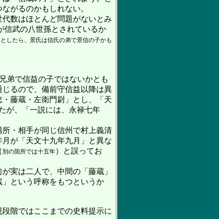
つながるのかもしれない。
世代数はほとんど問題がないとみ
が信武の八世孫とされているか
いとしたら、景氏は信氏の弟で景信の子かも
兄弟で信益の子ではないかとも
通じるので、備前守信益以降は異
忠・藤蔵・左衛門尉」とし、「天
たが、「一説には、永禄七年
場所・相手が同じ信州で村上義清
年月が「天文十九年九月」と異な
（
）と誤ってお
別の箇所では十五年
前が実は二人で、中間の「藤蔵」
蔵」という呼称をもつというか
現段階ではここまでの史料提示に