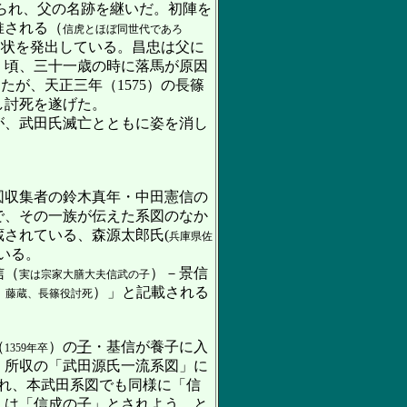
られ、父の名跡を継いだ。初陣を
推される（
信虎とほぼ同世代であろ
進状を発出している。昌忠は父に
）頃、三十一歳の時に落馬が原因
が、天正三年（1575）の長篠
し討死を遂げた。
が、武田氏滅亡とともに姿を消し
図収集者の鈴木真年・中田憲信の
で、その一族が伝えた系図のなか
されている、森源太郎氏(
兵庫県佐
いる。
信（
）－景信
実は宗家大膳大夫信武の子
）」と記載される
、藤蔵、長篠役討死
（
）の
子
・基信が養子に入
1359年卒
』所収の「武田源氏一流系図」に
れ、本武田系図でも同様に「信
くは「信成の子」とされよう。と