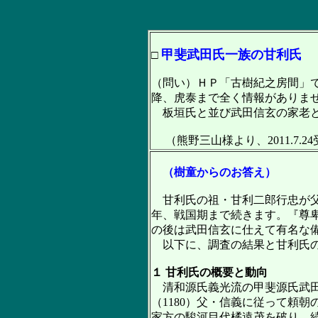
甲斐武田氏一族の甘利氏
□
（問い）ＨＰ「古樹紀之房間」
降、虎泰まで全く情報がありま
板垣氏と並び武田信玄の家老と
（熊野三山様より、2011.7.2
（樹童からのお答え）
甘利氏の祖・甘利二郎行忠が父
年、戦国期まで続きます。『尊
の後は武田信玄に仕えて有名な
以下に、調査の結果と甘利氏の
１ 甘利氏の概要と動向
清和源氏義光流の甲斐源氏武田
（1180）父・信義に従って頼
家方の駿河目代橘遠茂を破り、