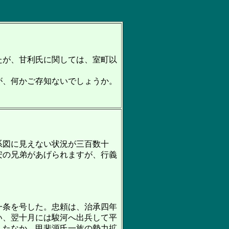
たが、甘利氏に関しては、室町以
が、何かご存知ないでしょうか。
系図に見えない状況が三百数十
安の兄弟があげられますが、行義
一条を号した。忠頼は、治承四年
い、翌十月には駿河へ出兵して平
したなか、甲斐源氏一族の勢力拡