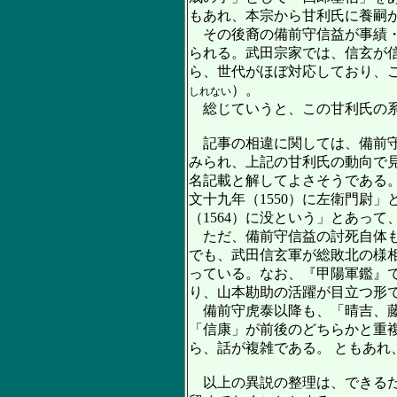
もあれ、本宗から甘利氏に養嗣
その後裔の備前守信益が事績・
られる。武田宗家では、信玄が
ら、世代がほぼ対応しており、
）。
しれない
総じていうと、この甘利氏の系
記事の相違に関しては、備前
みられ、上記の甘利氏の動向で
名記載と解してよさそうである
文十九年（1550）に左衛門尉
（1564）に没という」とあっ
ただ、備前守信益の討死自体も
でも、武田信玄軍が総敗北の様
っている。なお、『甲陽軍鑑』
り、山本勘助の活躍が目立つ形
備前守虎泰以降も、「晴吉、藤
「信康」が前後のどちらかと重
ら、話が複雑である。 ともあ
以上の異説の整理は、できるだ