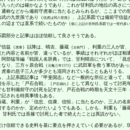
が入ったのは確かなようであり、これが甘利氏の地位の高さに
通称などから備前守虎泰に当たるとみられるが、ここまでの
信武の九世孫であり（
）、上記系図では備前守信益
信虎は同八世孫
この辺までは直系で続いたものか（
仮に上記の甘利氏系図では一世代多
図部分と記事はほぼ信頼して良さそうである。
守信益（
）以降は、晴吉、藤蔵（
）、利重の三人が皆、
虎泰
左衛門
見た内容と名前が皆、違っているが、事績はそれぞれがほぼ相
。阿部猛等編『戦国人名辞典』では、甘利晴吉について、「昌
」となり、三方ヶ原合戦（
）に武田軍を救う軍功があっ
元亀三年1573
て、虎泰の息子三人が多少とも混同されていることもありうる。
、上記系図記事は『甲斐国志』など一般的な所伝と違って、
相を示した「戸石合戦」（
）として異なり、従って討死
戸石崩れ
でも甘利備前守の討死を記すが、戸石合戦の時期を天文十三年
で記される特異事情もある。
蔵、利重」が「信忠、信康、信恒」に当たるのか、三人の名
複するのかか、定めがたいようでもある。しかも、利重も「藤
れ、甘利氏では長篠で討死した者で絶えたことは異説がない。
け信頼できる史料を基に要点を押さえていく必要があるが、