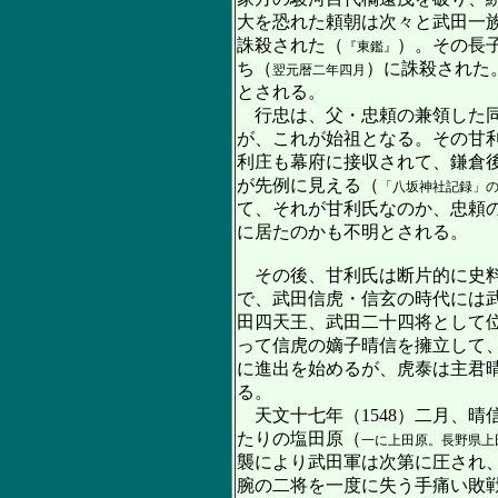
大を恐れた頼朝は次々と武田一族
誅殺された（
）。その長
『東鑑』
ち（
）に誅殺された
翌元暦二年四月
とされる。
行忠は、父・忠頼の兼領した同
が、これが始祖となる。その甘
利庄も幕府に接収されて、鎌倉
が先例に見える（
「八坂神社記録」の
て、それが甘利氏なのか、忠頼
に居たのかも不明とされる。
その後、甘利氏は断片的に史料
で、武田信虎・信玄の時代には
田四天王、武田二十四将として位
って信虎の嫡子晴信を擁立して
に進出を始めるが、虎泰は主君晴
る。
天文十七年（1548）二月、
たりの塩田原（
一に上田原。長野県上
襲により武田軍は次第に圧され
腕の二将を一度に失う手痛い敗