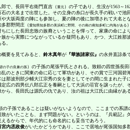
郎で、長田平右衛門直吉（
）の子であり、生没が1563～1
重元
万石の大名まで出世した。その立身の糸口が長久手の戦いで池
原や大坂両度の陣にも参加し、夏の陣の後に加増されて大名と
多郡野間庄（
愛知県知多郡の美浜町に野間、その南の南知多町に内海がある
討ちにした長田忠致の族裔ということを憚って、家康の命によ
一族から実際につながっているか疑問もあり、かつ、大江姓那
ある。
概要を見てみると、
鈴木真年
が
『華族諸家伝』
の永井直諒条
）の子孫の尾張平氏とされる。致頼の四世孫長田
望の子の良兼の孫
の乱のときに関東の命に応じて軍功があり、その賞で三河国碧
常は那波刑部少輔大江宗秀の女を妻としてその間に生まれた子
輔定広の四男伝八郎広正を養嗣として大浜の荘官を譲ったが、
康から、長田氏は源氏の仇であり、汝の祖は大江氏に由縁があ
の子孫であることは疑いがないようなので、ここまでの系譜
致がいたことも、まず問題がない。というのは、『兵範記』久寿
見えるからで、年代的にも命名的にも妥当であろう。
田宮内丞政俊
がいたかどうかであり、ここで居地が尾張国知多