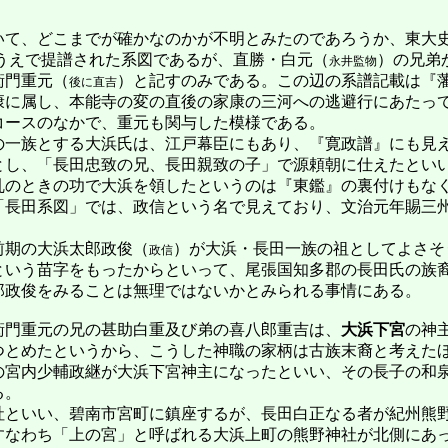
て、どこまでが確かなのかが不明とみたのであろうか、東大
うえで提譜された系図であるが、直勝・白元（
）の兄弟
永井監物
衛門重元（
）と記すのみである。この辺の系譜記載は『
後に直吉
に属し、本能寺の変の直後の家康の三河への逃避行にあたっ
コースのなかで、重元も関与した模様である。
一族とする大浜氏は、江戸幕臣にもあり、『寛政譜』にも見
とし、「長田忠致の兄、長田親致の子」で源頼朝に仕えたとい
乱のときの功で大浜を領したというのは『東鑑』の裏付けもな
「長田系図」では、政信という名で見えており、文治元年賜三
期の大浜太郎政俊（
）が大浜・長田一族の祖としてよさそ
政信
という苗字をもったからといって、尾張国知多郡の長田氏の族
郎政俊をみることは無理ではないかとみられる事情にある。
門重元の兄の甚助白重及び弟の喜八郎重吉は、
大浜下宮
の神
つとめたというから、こうした神職の家柄は古族末裔と考えた
の宮内少輔政継が大浜下宮神主になったといい、その長子の和
る。
といい、碧南市宮町に鎮座するが、長田白正なる者が紀州熊
すなわち「上の宮」と呼ばれる大浜上町の熊野神社が北側にあ