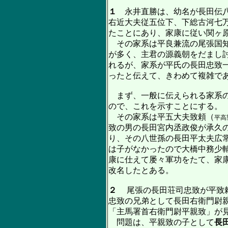
１
永井直勝は、幼名が長田伝八
右近大夫従五位下、下総古河七
たことにあり、家康に従い関ヶ
その家系は平良兼流の尾張国知
が多く、主君の源義朝をだまし
れるが、家系が平氏の長田忠致
ったと伝えて、きわめて複雑で
まず、一般に伝えられる家系の
ので、これを示すことにする。
その家系は平五大夫致頼（
平高
致の男の長田宮内丞政俊が承久
り、その八世孫の長田平太夫広
は子がなかったので大橋中務少
康に仕えて屡々軍功をたて、家
改名したとある。
２
尾張の長田荘司忠致が平致頼
忠致の兄弟として長田右衛門尉親
「主馬署首右衛門尉平親致」が
問題は、平親致の子として
長