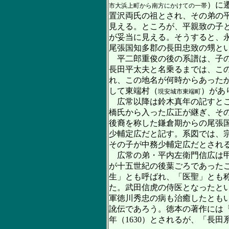
）に
市大浜上町から南方にかけての一帯
置沢両氏の祖とされ、その弟の
見える。ところが、平親致の子
が妥当に見える。そうすると、
尾張国知多郡の長田忠致の甥と
平二郎重俊の後の系譜は、子の
長田平太夫と名乗るまでは、こ
れ、この地名が何時からあった
して東端村（
）があ
現安城市東端町
広常以降は鈴木真年の記すとこ
橋氏から入った広正が継ぎ、そ
後裔を称した鎌倉期からの尾張
少輔定広だと記す。系図では、
その子が中務少輔定広だとされ
広常の弟・平内左衛門信広は甲
が十五世紀の後葉ごろであった
生」とも呼ばれ、「医聖」とも
た。武田信虎の侍医となったと
軍徳川秀忠の病も治癒したとも
訛伝であろう。徳本の著作には
年（1630）とされるが、「長田