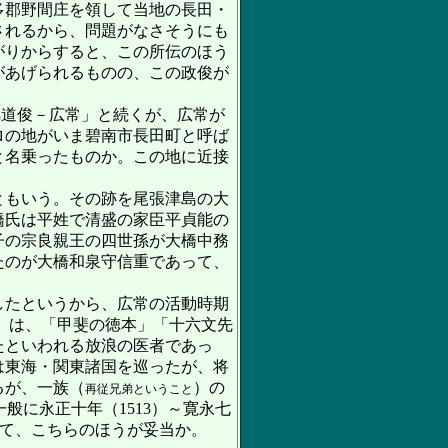
多郡野間庄を領して当地の長田・
されるから、問題がなさそうにも
がりからすると、この所伝のほう
があげられるものの、この政俊が
道俊－広常」と続くが、広常が
弟
ロの地がいま碧南市長田町と呼ば
と名乗ったものか。この地に近接
ともいう。その跡を尾張津島の大
橋氏は平姓で清盛の家臣平貞能の
子の宗良親王の四世孫が大橋中務
たのが大橋和泉守信重であって、
したというから、広常の活動時期
）は、「甲斐の徳本」「十六文先
たといわれる放浪の医者であっ
は東海・関東諸国を巡ったが、将
るが、一族（
）の
再従兄弟ということ
般に永正十年（1513）～寛永七
いて、こちらのほうが妥当か。