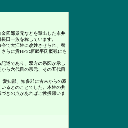
山金四郎景元などを輩出した永井
流長田一族を称しています。
命令で大江姓に改姓させられ、替
さらに貴HPの桓武平氏概観にも
る記述であり、双方の系図が示し
光から六代目の宗元、その五代目
、愛知郡、知多郡に古来からの豪
ているとのことでした。本姓の共
気づきの点があればご教授願いま