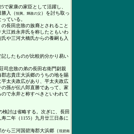
625で家康の家臣として活躍し、
田勝入（
）を討ち取っ
恒興。輝政の父
なっている。
）の長田忠致の族裔とされること
り大江姓永井氏を称したともいわ
波氏や三河大橋氏からの養嗣も入
で記したものが比較的分かり易い
荘司忠致の弟の長田右衛門尉親
海郡志貴庄大浜郷のうちの地を賜
に平太夫政広があり、平太夫政広
その孫が伝八郎直勝であって、家
るので永井と称すべきといわれて
の検討は省略する。次ぎに、長田
二年（1155）九月廿三日条に
郡から三河国碧海郡大浜郷（
現碧南