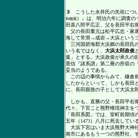
３
こうした永井氏の先祖につい
）』は、明治六年に調査の
和櫛羅
田喜八郎平広正、父を長田平右
父の長田重元は松平広忠・家康
海して常滑→成岩→大浜という
三河国碧海郡大浜郷の長田氏の
いう名ではなく、
大浜太郎政俊
葉」とする。大浜政俊が承久の
憲信『諸系譜』第二冊の所収の
妥当のようである。
この辺の事情からみて、鎌倉前
したからといって、しかも長田
に、長田親致の子として大浜太
しかも、直勝の父・長田平右衛
代々、下宮こと熊野権現神主を
「長田系図」では、室町前期頃
五年（1473）八月に死去してい
大浜下宮はいま大浜熊野大神社
南市にあるもう一つの熊野社、