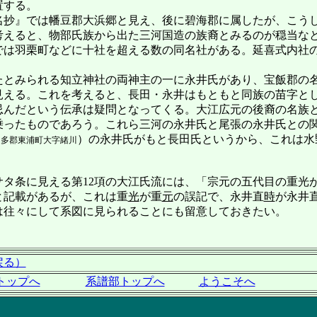
置する。
抄』では幡豆郡大浜郷と見え、後に碧海郡に属したが、こう
考えると、物部氏族から出た三河国造の族裔とみるのが穏当な
では羽栗町などに十社を超える数の同名社がある。延喜式内社
とみられる知立神社の両神主の一に永井氏があり、宝飯郡の
に見える。これを考えると、長田・永井はもともと同族の苗字と
忌んだという伝承は疑問となってくる。大江広元の後裔の名族
乗ったものであろう。これら三河の永井氏と尾張の永井氏との
）の永井氏がもと長田氏というから、これは水
知多郡東浦町大字緒川
タ条に見える第12項の大江氏流には、「宗元の五代目の重光
と記載があるが、これは重
光
が重
元
の誤記で、永井直
時
が永井
は往々にして系図に見られることにも留意しておきたい。
戻る）
トップへ
系譜部トップへ
ようこそへ