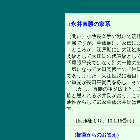
永井直勝の家系
□
（問い）小牧長久手の戦いで活
直勝ですが、華族類別、家伝に
ところが、江戸期には大江姓を
え紋として大江氏の代表紋とし
「尾張平氏ではなく別の一族の
気になって太田亮博士の『姓氏
てありました。大江姓説に着目
の重光が長田平衛門を称し、そ
しかし、直勝の祖父広正と、こ
族と思われる永井氏がおり、こ
通性からして武家華族永井氏は
す。
（bacit様より、10.1.16受け）
（樹童からのお答え）