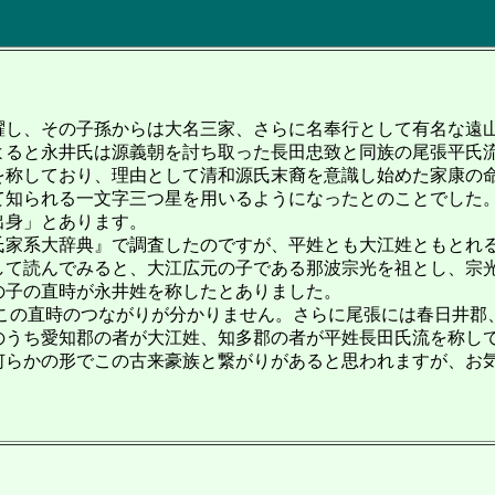
躍し、その子孫からは大名三家、さらに名奉行として有名な遠
よると永井氏は源義朝を討ち取った長田忠致と同族の尾張平氏
称しており、理由として清和源氏末裔を意識し始めた家康の
て知られる一文字三つ星を用いるようになったとのことでした。
出身」とあります。
家系大辞典』で調査したのですが、平姓とも大江姓ともとれ
して読んでみると、大江広元の子である那波宗光を祖とし、宗
の子の直時が永井姓を称したとありました。
の直時のつながりが分かりません。さらに尾張には春日井郡
のうち愛知郡の者が大江姓、知多郡の者が平姓長田氏流を称し
何らかの形でこの古来豪族と繋がりがあると思われますが、お