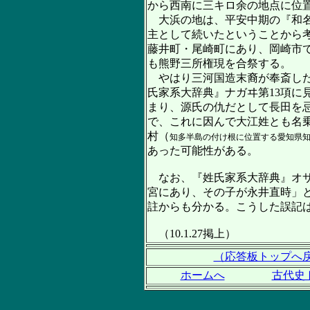
から西南に三キロ余の地点に位
大浜の地は、平安中期の『和名
主として続いたということから
藤井町・尾崎町にあり、岡崎市
も熊野三所権現を合祭する。
やはり三河国造末裔が奉斎した
氏家系大辞典』ナガヰ第13項
まり、源氏の仇だとして長田を
で、これに因んで大江姓とも名
村（
知多半島の付け根に位置する愛知県
あった可能性がある。
なお、『姓氏家系大辞典』オサ
宮にあり、その子が永井直時」
註からも分かる。こうした誤記
（10.1.27掲上）
（応答板トップへ
ホームへ
古代史