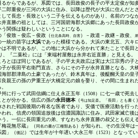
遷るからであるが、系図では、長田政俊の長子の平太定俊が知
平二郎重俊が三河の大浜に住み、以降は歴代が大浜に住んだと
として長忠・長致という二子を伝えるものがあり、名前のつな
永井直勝の祖としては、三河国碧海郡大浜郷にあった長田政俊
いう関係は疑わしいということになる。
「俊致－俊広－俊政（
）－政道－政継－政俊、
仕北条高時、自害
の一統の苗字は
大浜
であった模様である。大浜の東北五、六キ
かは不明であるが、この地に大浜から分かれて来たことで長田
り、『二葉松』には「東端村屋敷は永井右近直勝」と見える。
ろとほぼ同じであるが、子の平太夫政広は実は大江宗秀の子
の子が長田平右衛門直吉、さらにその子が永井直勝となる。大
国海部郡津島の土豪であったが、鈴木真年は、後醍醐天皇の皇
宗良親王の孫の尹重王が大橋定元の娘を娶り、その間に生まれ
る。
州に行って武田信綱に仕え永正五年（1508）に七一歳で死去
ことが分かる。信広の孫の
永田徳本
（
。
「長田」とも書く
号は知足斎
称された戦国後期の有名な医者であり、安価で医療活動を行っ
いわれ、信虎の領国追放後は信濃国諏訪に住み、武田家滅亡後
いう。一伝に長田重元の弟、すなわち永井直勝の叔父とも伝え
『梅花無尽蔵』（
）が知られ、その生没年は一
同名の書が三種類ある
系図」（
）では生年が十年遅い大永三年（1523）となって
後記