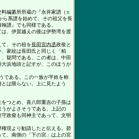
史料編纂所所蔵の『永井家譜（
大
から系譜を始めて、その祖父を長
藩翰譜』でも同様である。
ては、伊賀越えの後は伊勢湾を渡
えて、その祖を
長田宮内丞
政俊と
い、家紋は長田氏と同じく「柏
く、疑問である。この者は、中田
州大浜地頭と記すが、このほうが
うである。この一族が平姓を称
裔とは限らない。上に見たよう
主をつとめ、喜八郎重吉の子孫は
ほうがよさそうである。上記の
泉守政俊も同神主であって、文明
野権現より勧請したと伝える。碧
って、南側の「下の宮」は上の宮